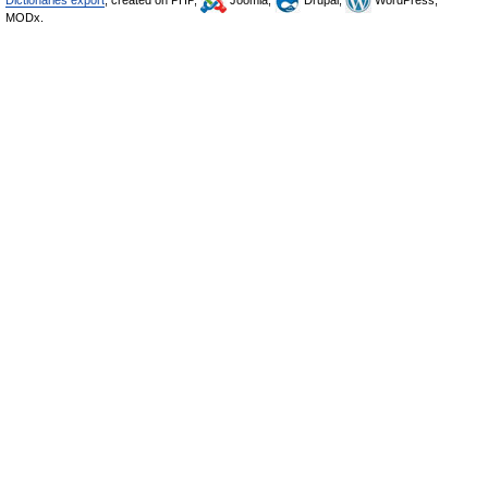
Dictionaries export
, created on PHP,
Joomla,
Drupal,
WordPress,
MODx.