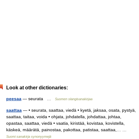
Look at other dictionaries:
peesaa
— seurata …
Suomen slangisanakirjaa
saattaa
— • seurata, saattaa, viedä • kyetä, jaksaa, osata, pystyä,
saattaa, taitaa, voida • ohjata, johdatella, johdattaa, johtaa,
opastaa, saattaa, viedä • vaatia, kiristää, kovistaa, kovistella,
käskeä, määrätä, painostaa, pakottaa, patistaa, saattaa,… …
Suomi sanakirja synonyymejä