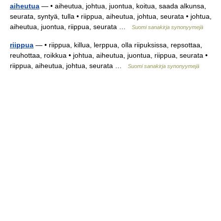
aiheutua
— • aiheutua, johtua, juontua, koitua, saada alkunsa,
seurata, syntyä, tulla • riippua, aiheutua, johtua, seurata • johtua,
aiheutua, juontua, riippua, seurata …
Suomi sanakirja synonyymejä
riippua
— • riippua, killua, lerppua, olla riipuksissa, repsottaa,
reuhottaa, roikkua • johtua, aiheutua, juontua, riippua, seurata •
riippua, aiheutua, johtua, seurata …
Suomi sanakirja synonyymejä