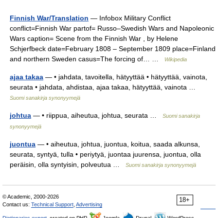
Finnish War/Translation
— Infobox Military Conflict
conflict=Finnish War partof= Russo–Swedish Wars and Napoleonic
Wars caption= Scene from the Finnish War , by Helene
Schjerfbeck date=February 1808 – September 1809 place=Finland
and northern Sweden casus=The forcing of… …
Wikipedia
ajaa takaa
— • jahdata, tavoitella, hätyyttää • hätyyttää, vainota,
seurata • jahdata, ahdistaa, ajaa takaa, hätyyttää, vainota …
Suomi sanakirja synonyymejä
johtua
— • riippua, aiheutua, johtua, seurata …
Suomi sanakirja
synonyymejä
juontua
— • aiheutua, johtua, juontua, koitua, saada alkunsa,
seurata, syntyä, tulla • periytyä, juontaa juurensa, juontua, olla
peräisin, olla syntyisin, polveutua …
Suomi sanakirja synonyymejä
© Academic, 2000-2026
18+
Contact us:
Technical Support
,
Advertising