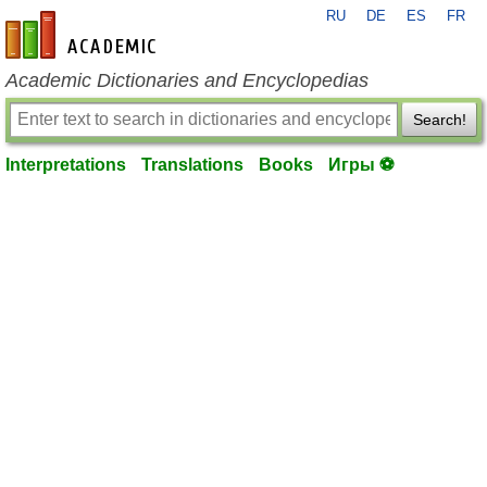
RU
DE
ES
FR
en-academic.com
Academic Dictionaries and Encyclopedias
Search!
Interpretations
Translations
Books
Игры ⚽