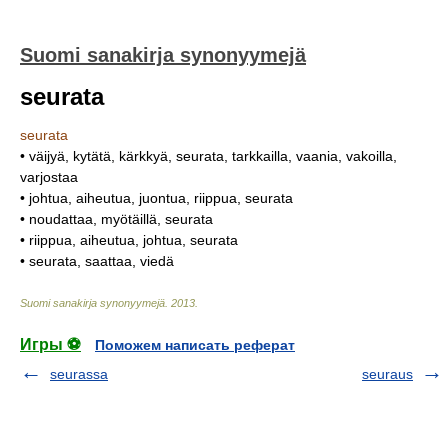
Suomi sanakirja synonyymejä
seurata
seurata
• väijyä, kytätä, kärkkyä, seurata, tarkkailla, vaania, vakoilla,
varjostaa
• johtua, aiheutua, juontua, riippua, seurata
• noudattaa, myötäillä, seurata
• riippua, aiheutua, johtua, seurata
• seurata, saattaa, viedä
Suomi sanakirja synonyymejä
.
2013
.
Игры ⚽
Поможем написать реферат
seurassa
seuraus