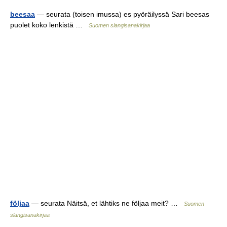
beesaa
— seurata (toisen imussa) es pyöräilyssä Sari beesas
puolet koko lenkistä …
Suomen slangisanakirjaa
följaa
— seurata Näitsä, et lähtiks ne följaa meit? …
Suomen
slangisanakirjaa